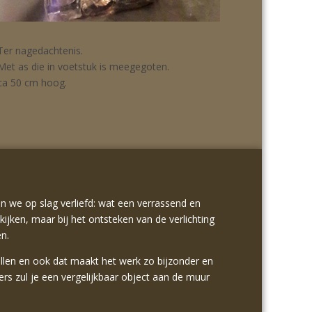
Ter nagedachtenis.
Met as die in voetstuk is meegegoten.
ca 50 cm hoog.
n we op slag verliefd: wat een verrassend en
kijken, maar bij het ontsteken van de verlichting
en.
chillen en ook dat maakt het werk zo bijzonder en
ers zul je een vergelijkbaar object aan de muur