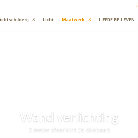
ichtschilderij
Licht
Maatwerk
LIEFDE BE-LEVEN
 en glasbrokken in 3D ob
Erasmusbrug in Rotterdam