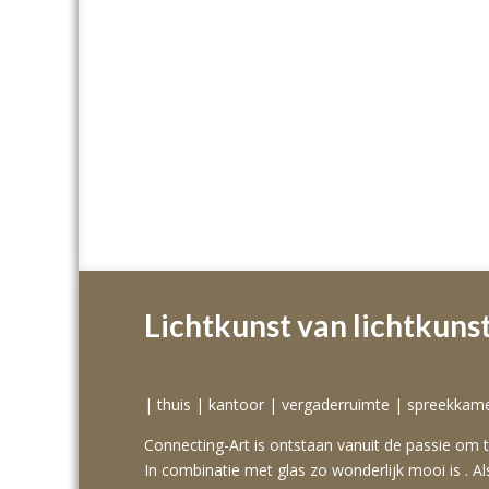
Lichtkunst van lichtkuns
| thuis | kantoor | vergaderruimte | spreekkam
Connecting-Art is ontstaan vanuit de passie om te
In combinatie met glas zo wonderlijk mooi is . Als