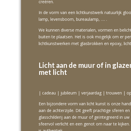
creëren.
In de vorm van een lichtkunstwerk natuurlijk gl
lamp, levensboom, bureaulamp, …. .
We kunnen diverse materialen, vormen en belic
buiten te plaatsen. Het is ook mogelijk om er pe
lichtkunstwerken met glasbrokken en epoxy, lichtd
Licht aan de muur of in glaz
met licht
| cadeau | jubileum | verjaardag | trouwen | o
Een bijzondere vorm van licht kunst is onze han
aan de achterzijde. Dit geeft prachtige sferen en
glasschilderij aan de muur of geïntegreerd in 
sfeervol verlicht en een genot om naar te kijken.
is authentiek.