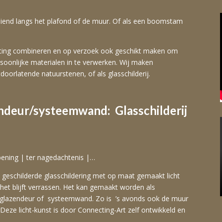
ooiend langs het plafond of de muur. Of als een boomstam
hting combineren en op verzoek ook geschikt maken om
rsoonlijke materialen in te verwerken. Wij maken
oorlatende natuurstenen, of als glasschilderij.
endeur/systeemwand: Glasschilderij
pening | ter nagedachtenis |…
d geschilderde glasschildering met op maat gemaakt licht
 het blijft verrassen. Het kan gemaakt worden als
uw glazendeur of systeemwand. Zo is ’s avonds ook de muur
 Deze licht-kunst is door Connecting-Art zelf ontwikkeld en