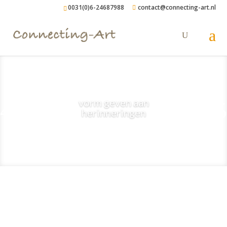
0031(0)6-24687988
contact@connecting-art.nl
vorm geven aan
herinneringen